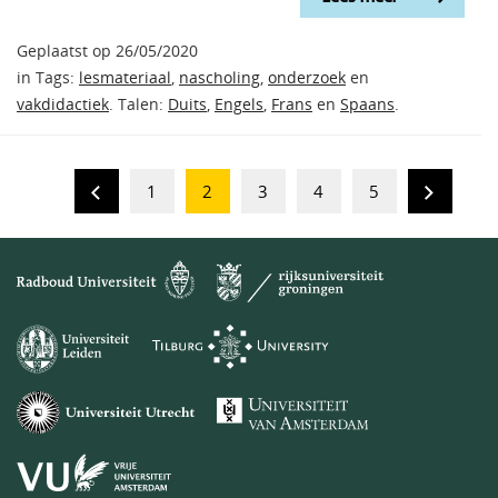
Geplaatst op 26/05/2020
in Tags:
lesmateriaal
,
nascholing
,
onderzoek
en
vakdidactiek
. Talen:
Duits
,
Engels
,
Frans
en
Spaans
.
1
2
3
4
5