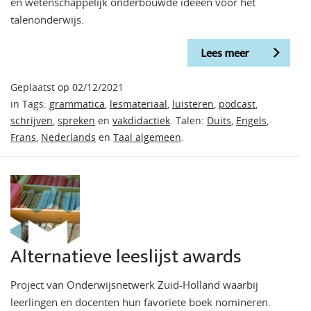
en wetenschappelijk onderbouwde ideeën voor het
talenonderwijs.
Lees meer
Geplaatst op 02/12/2021
in Tags:
grammatica
,
lesmateriaal
,
luisteren
,
podcast
,
schrijven
,
spreken
en
vakdidactiek
. Talen:
Duits
,
Engels
,
Frans
,
Nederlands
en
Taal algemeen
.
Alternatieve leeslijst awards
Project van Onderwijsnetwerk Zuid-Holland waarbij
leerlingen en docenten hun favoriete boek nomineren.