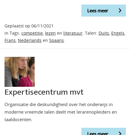
Lees meer
Geplaatst op 06/11/2021
in Tags:
competitie
,
lezen
en
literatuur
. Talen:
Duits
,
Engels
,
Frans
,
Nederlands
en
Spaans
.
Expertisecentrum mvt
Organisatie die deskundigheid over het onderwijs in
moderne vreemde talen deelt met lerarenopleiders en
taaldocenten.
Lees meer