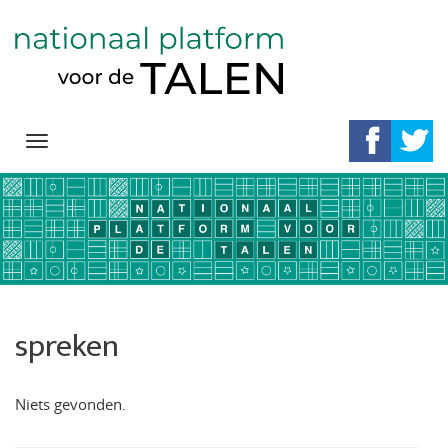
Navigation
Direct
naar
het
inhoud
spreken
Niets gevonden.