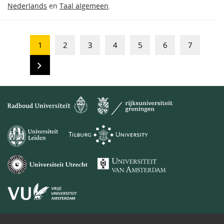
Nederlands
en
Taal algemeen
.
1
2
3
4
5
6
7