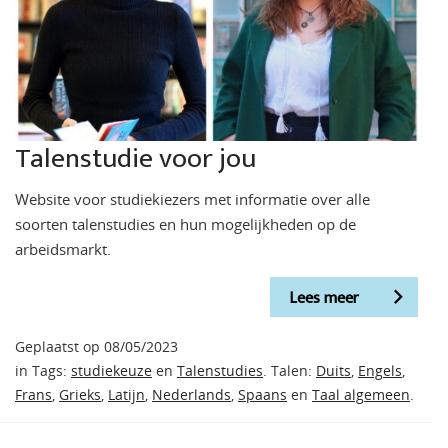
Talenstudie voor jou
Website voor studiekiezers met informatie over alle
soorten talenstudies en hun mogelijkheden op de
arbeidsmarkt.
Lees meer
Geplaatst op 08/05/2023
in Tags:
studiekeuze
en
Talenstudies
. Talen:
Duits
,
Engels
,
Frans
,
Grieks
,
Latijn
,
Nederlands
,
Spaans
en
Taal algemeen
.