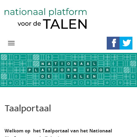
Navigation
Direct
naar
het
inhoud
Taalportaal
Welkom op het Taalportaal van het Nationaal